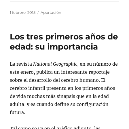
Publicado
Categorías
1 febrero, 2015
Aportación
el
Los tres primeros años de
edad: su importancia
La revista
National Geographic
, en su número de
este enero, publica un interesante reportaje
sobre el desarrollo del cerebro humano. El
cerebro infantil presenta en los primeros años
de vida muchas más sinapsis que en la edad
adulta, y es cuando define su configuración
futura.
Tal como se ve en el gráfico adjunto, las