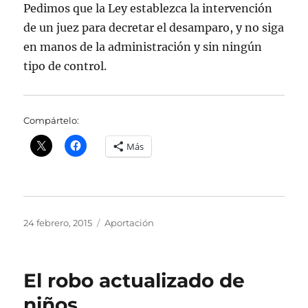
Pedimos que la Ley establezca la intervención
de un juez para decretar el desamparo, y no siga
en manos de la administración y sin ningún
tipo de control.
Compártelo:
Más
Publicado
Categorías
24 febrero, 2015
Aportación
el
El robo actualizado de
niños