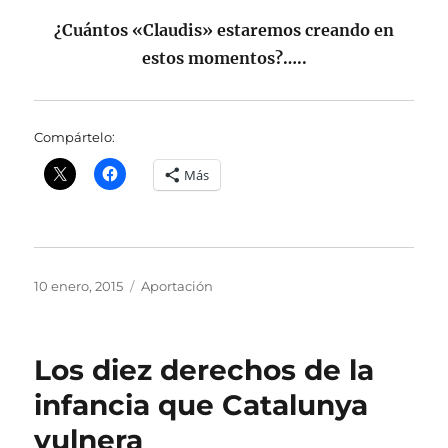
¿Cuántos «Claudis» estaremos creando en
estos momentos?…..
Compártelo:
Más
Publicado
Categorías
10 enero, 2015
Aportación
el
Los diez derechos de la
infancia que Catalunya
vulnera