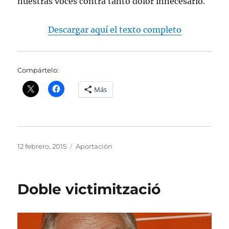
nuestras voces contra tanto dolor innecesario.
Descargar aquí el texto completo
Compártelo:
Más
Publicado
Categorías
12 febrero, 2015
Aportación
el
Doble victimització