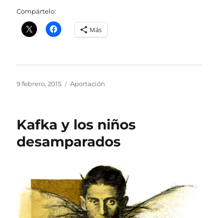
Compártelo:
Más
Publicado
Categorías
9 febrero, 2015
Aportación
el
Kafka y los niños
desamparados