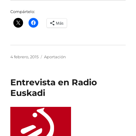
Compártelo:
Más
Publicado
Categorías
4 febrero, 2015
Aportación
el
Entrevista en Radio
Euskadi