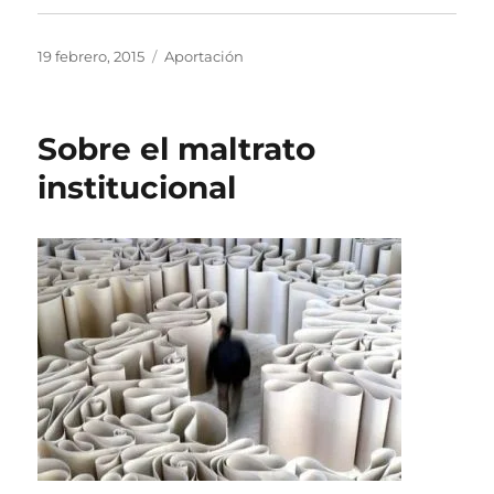
Publicado
Categorías
19 febrero, 2015
Aportación
el
Sobre el maltrato
institucional