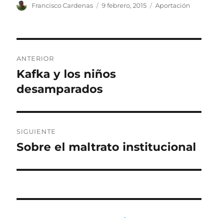
Autor
Publicado
Categorías
Francisco Cardenas
9 febrero, 2015
Aportación
el
Navegación
ANTERIOR
de
Kafka y los niños
Entrada
anterior:
desamparados
entradas
SIGUIENTE
Sobre el maltrato institucional
Entrada
siguiente: