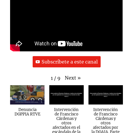
Subscríbete a este canal
Next
»
1
/
9
Denuncia
Intervención
Intervención
DGPPIA RTVE
de Francisco
de Francisco
Cárdenas y
Cárdenas y
otros
otros
afectados en el
afectados por
escándalo de la
la DGAIA. Parte