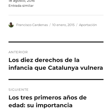
18 agosto, 2016
Entrada similar
Autor
Publicado
Categorías
Francisco Cardenas
10 enero, 2015
Aportación
el
Navegación
ANTERIOR
de
Los diez derechos de la
Entrada
anterior:
infancia que Catalunya vulnera
entradas
SIGUIENTE
Los tres primeros años de
Entrada
siguiente:
edad: su importancia