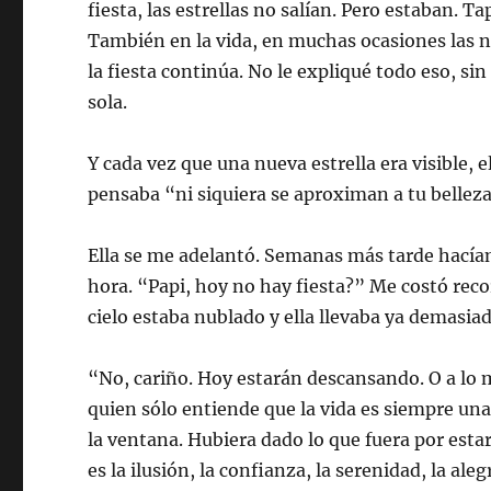
fiesta, las estrellas no salían. Pero estaban. 
También en la vida, en muchas ocasiones las nu
la fiesta continúa. No le expliqué todo eso, si
sola.
Y cada vez que una nueva estrella era visible, 
pensaba “ni siquiera se aproximan a tu bellez
Ella se me adelantó. Semanas más tarde hací
hora. “Papi, hoy no hay fiesta?” Me costó rec
cielo estaba nublado y ella llevaba ya demasia
“No, cariño. Hoy estarán descansando. O a lo m
quien sólo entiende que la vida es siempre un
la ventana. Hubiera dado lo que fuera por est
es la ilusión, la confianza, la serenidad, la ale