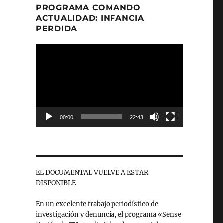
PROGRAMA COMANDO
ACTUALIDAD: INFANCIA
PERDIDA
Reproductor
de
vídeo
00:00
22:43
EL DOCUMENTAL VUELVE A ESTAR
DISPONIBLE
En un excelente trabajo periodístico de
investigación y denuncia, el programa «Sense