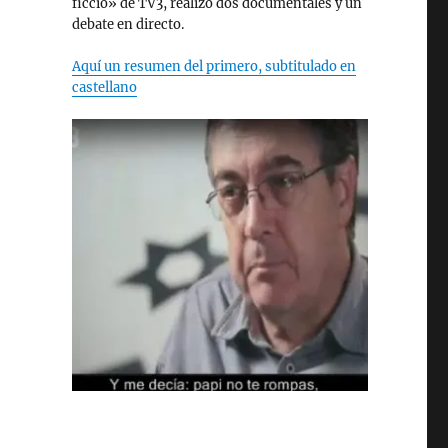
ficció» de TV3, realizó dos documentales y un
debate en directo.
Aquí un resumen del primero, subtitulado en
castellano