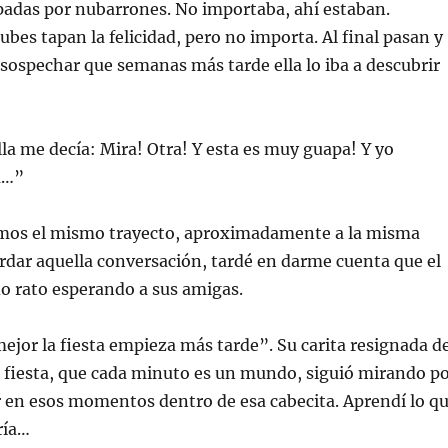
Tapadas por nubarrones. No importaba, ahí estaban.
bes tapan la felicidad, pero no importa. Al final pasan y
n sospechar que semanas más tarde ella lo iba a descubrir
ella me decía: Mira! Otra! Y esta es muy guapa! Y yo
a…”
amos el mismo trayecto, aproximadamente a la misma
ordar aquella conversación, tardé en darme cuenta que el
do rato esperando a sus amigas.
ejor la fiesta empieza más tarde”. Su carita resignada d
a fiesta, que cada minuto es un mundo, siguió mirando p
ar en esos momentos dentro de esa cabecita. Aprendí lo q
gría…