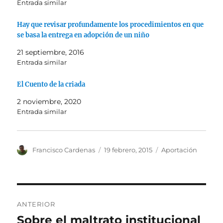
Entrada similar
Hay que revisar profundamente los procedimientos en que
se basa la entrega en adopción de un niño
21 septiembre, 2016
Entrada similar
El Cuento de la criada
2 noviembre, 2020
Entrada similar
Autor
Publicado
Categorías
Francisco Cardenas
19 febrero, 2015
Aportación
el
Navegación
ANTERIOR
de
Sobre el maltrato institucional
Entrada