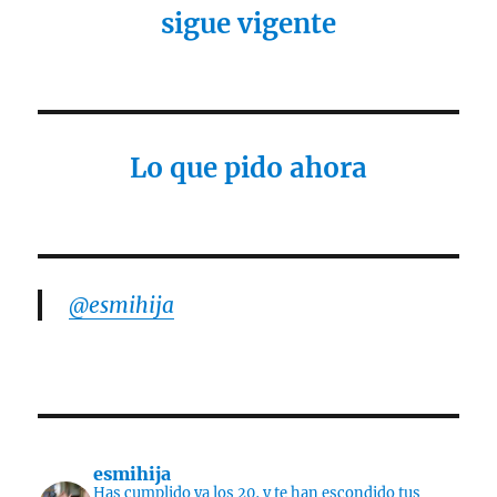
sigue vigente
Lo que pido ahora
@esmihija
esmihija
Has cumplido ya los 20, y te han escondido tus