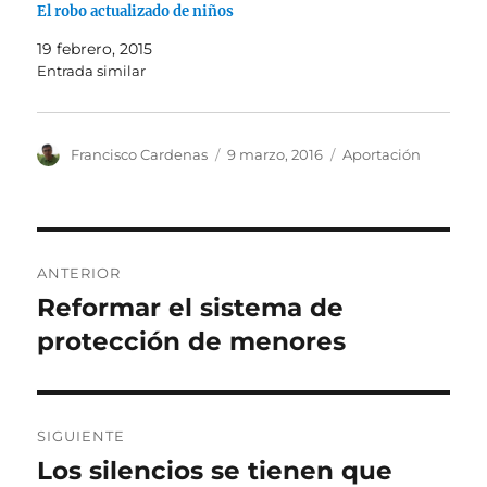
El robo actualizado de niños
19 febrero, 2015
Entrada similar
Autor
Publicado
Categorías
Francisco Cardenas
9 marzo, 2016
Aportación
el
Navegación
ANTERIOR
de
Reformar el sistema de
Entrada
anterior:
protección de menores
entradas
SIGUIENTE
Los silencios se tienen que
Entrada