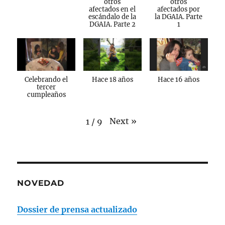
otros
otros
afectados en el
afectados por
escándalo de la
la DGAIA. Parte
DGAIA. Parte 2
1
Celebrando el
Hace 18 años
Hace 16 años
tercer
cumpleaños
Next
»
1
/
9
NOVEDAD
Dossier de prensa actualizado