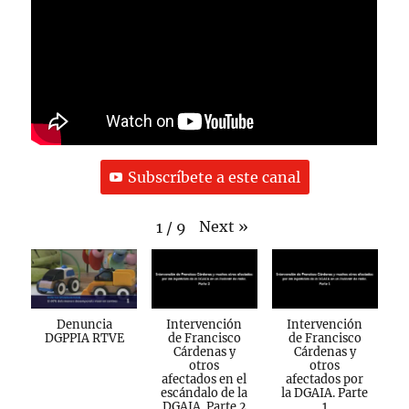
Subscríbete a este canal
Next
»
1
/
9
Denuncia
Intervención
Intervención
DGPPIA RTVE
de Francisco
de Francisco
Cárdenas y
Cárdenas y
otros
otros
afectados en el
afectados por
escándalo de la
la DGAIA. Parte
DGAIA. Parte 2
1