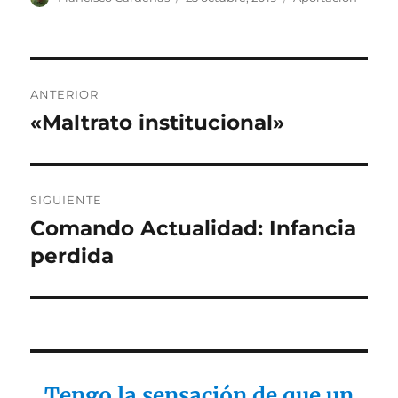
el
Navegación
ANTERIOR
de
«Maltrato institucional»
Entrada
anterior:
entradas
SIGUIENTE
Comando Actualidad: Infancia
Entrada
siguiente:
perdida
Tengo la sensación de que un