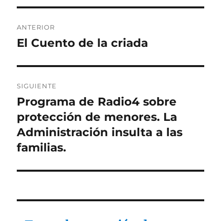
Navegación
ANTERIOR
de
El Cuento de la criada
Entrada
anterior:
entradas
SIGUIENTE
Programa de Radio4 sobre
Entrada
siguiente:
protección de menores. La
Administración insulta a las
familias.