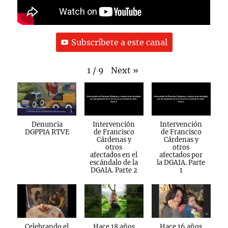
Subscríbete a este canal
Next
»
1
/
9
Denuncia
Intervención
Intervención
DGPPIA RTVE
de Francisco
de Francisco
Cárdenas y
Cárdenas y
otros
otros
afectados en el
afectados por
escándalo de la
la DGAIA. Parte
DGAIA. Parte 2
1
Celebrando el
Hace 18 años
Hace 16 años