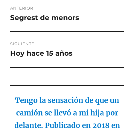
Navegación
ANTERIOR
de
Segrest de menors
Entrada
anterior:
entradas
SIGUIENTE
Hoy hace 15 años
Entrada
siguiente:
Tengo la sensación de que un
camión se llevó a mi hija por
delante. Publicado en 2018 en