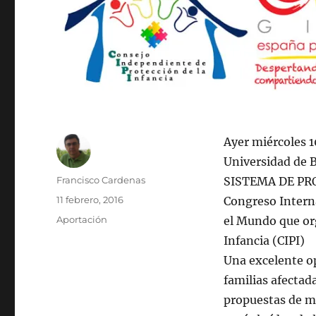
Ayer miércoles 1
Universidad de
Autor
Francisco Cardenas
SISTEMA DE PRO
Publicado
11 febrero, 2016
Congreso Interna
el
Categorías
Aportación
el Mundo que or
Infancia (CIPI)
Una excelente o
familias afectad
propuestas de me