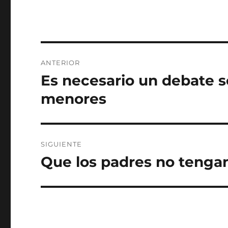
Navegación
ANTERIOR
de
Es necesario un debate s
Entrada
anterior:
entradas
menores
SIGUIENTE
Que los padres no tengan
Entrada
siguiente: