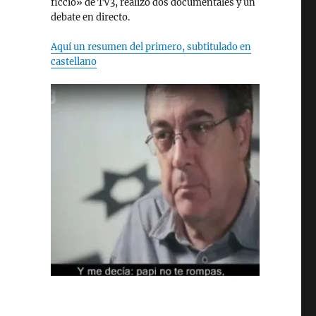
ficció» de TV3, realizó dos documentales y un
debate en directo.
Aquí un resumen del primero, subtitulado en
castellano