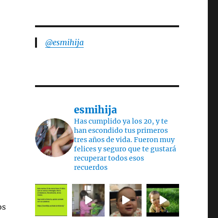
@esmihija
esmihija
Has cumplido ya los 20, y te
han escondido tus primeros
tres años de vida. Fueron muy
felices y seguro que te gustará
recuperar todos esos
recuerdos
os