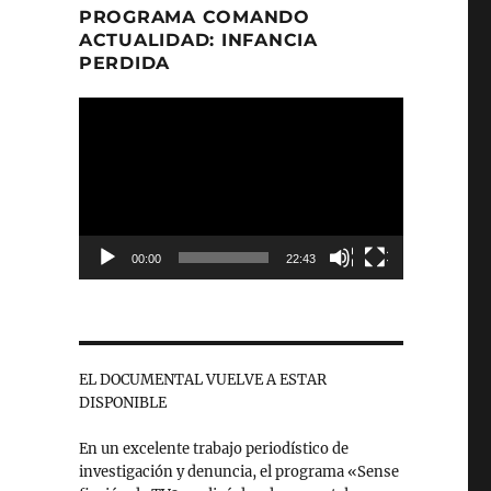
PROGRAMA COMANDO
ACTUALIDAD: INFANCIA
PERDIDA
Reproductor
de
vídeo
00:00
22:43
EL DOCUMENTAL VUELVE A ESTAR
DISPONIBLE
En un excelente trabajo periodístico de
investigación y denuncia, el programa «Sense