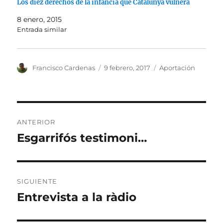
Los diez derechos de la infancia que Catalunya vulnera
8 enero, 2015
Entrada similar
Autor
Publicado
Categorías
Francisco Cardenas
9 febrero, 2017
Aportación
el
Navegación
ANTERIOR
de
Esgarrifós testimoni…
Entrada
anterior:
entradas
SIGUIENTE
Entrevista a la ràdio
Entrada
siguiente: