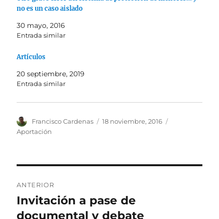
no es un caso aislado
30 mayo, 2016
Entrada similar
Artículos
20 septiembre, 2019
Entrada similar
Autor
Publicado
Categorías
Francisco Cardenas
18 noviembre, 2016
el
Aportación
Navegación
ANTERIOR
de
Invitación a pase de
Entrada
anterior:
documental y debate
entradas