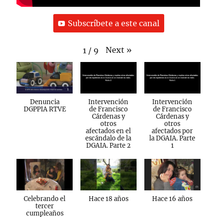
Subscríbete a este canal
Next
»
1
/
9
Denuncia
Intervención
Intervención
DGPPIA RTVE
de Francisco
de Francisco
Cárdenas y
Cárdenas y
otros
otros
afectados en el
afectados por
escándalo de la
la DGAIA. Parte
DGAIA. Parte 2
1
Celebrando el
Hace 18 años
Hace 16 años
tercer
cumpleaños