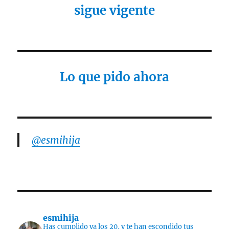
sigue vigente
Lo que pido ahora
@esmihija
esmihija
Has cumplido ya los 20, y te han escondido tus