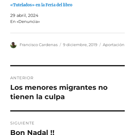
«Tutelados» en la Feria del libro
29 abril, 2024
En «Denuncia»
Autor
Publicado
Categorías
Francisco Cardenas
9 diciembre, 2019
Aportación
el
Navegación
ANTERIOR
de
Los menores migrantes no
Entrada
anterior:
tienen la culpa
entradas
SIGUIENTE
Bon Nadal !!
Entrada