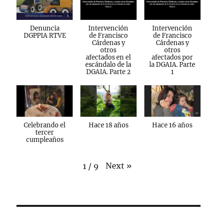
Denuncia
Intervención
Intervención
DGPPIA RTVE
de Francisco
de Francisco
Cárdenas y
Cárdenas y
otros
otros
afectados en el
afectados por
escándalo de la
la DGAIA. Parte
DGAIA. Parte 2
1
Celebrando el
Hace 18 años
Hace 16 años
tercer
cumpleaños
Next
»
1
/
9