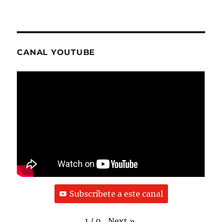
CANAL YOUTUBE
Subscríbete a este canal
Next
»
1
/
9