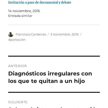
Invitación a pase de documental y debate
14 noviembre, 2016
Entrada similar
Autor
Publicado
Categorías
Francisco Cardenas
3 noviembre, 2016
el
Aportación
Navegación
ANTERIOR
de
Diagnósticos irregulares con
Entrada
anterior:
los que te quitan a un hijo
entradas
SIGUIENTE