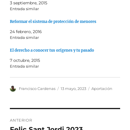
3 septiembre, 2015
Entrada similar
Reformar el sistema de protección de menores
24 febrero, 2016
Entrada similar
El derecho a conocer tus orígenes y tu pasado
7 octubre, 2015
Entrada similar
Autor
Publicado
Categorías
Francisco Cardenas
13 mayo, 2023
Aportación
el
Navegación
ANTERIOR
de
Feliç Sant Jordi 2023
Entrada