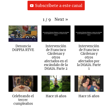
Subscríbete a este canal
Next
»
1
/
9
Denuncia
Intervención
Intervención
DGPPIA RTVE
de Francisco
de Francisco
Cárdenas y
Cárdenas y
otros
otros
afectados en el
afectados por
escándalo de la
la DGAIA. Parte
DGAIA. Parte 2
1
Celebrando el
Hace 18 años
Hace 16 años
tercer
cumpleaños