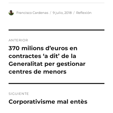
Autor
Publicado
Categorías
Francisco Cardenas
9 julio, 2018
Reflexión
el
Navegación
ANTERIOR
de
370 milions d’euros en
Entrada
anterior:
contractes ‘a dit’ de la
entradas
Generalitat per gestionar
centres de menors
SIGUIENTE
Corporativisme mal entès
Entrada
siguiente: