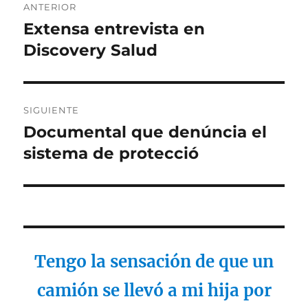
ANTERIOR
de
Extensa entrevista en
Entrada
anterior:
Discovery Salud
entradas
SIGUIENTE
Documental que denúncia el
Entrada
siguiente:
sistema de protecció
Tengo la sensación de que un
camión se llevó a mi hija por