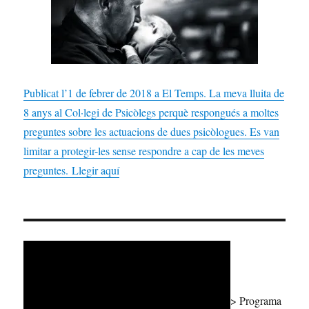
Publicat l’1 de febrer de 2018 a El Temps. La meva lluita de
8 anys al Col·legi de Psicòlegs perquè respongués a moltes
preguntes sobre les actuacions de dues psicòlogues. Es van
limitar a protegir-les sense respondre a cap de les meves
preguntes. Llegir aquí
> Programa