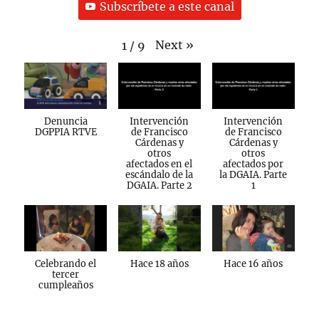
Subscríbete a este canal
Next
»
1
/
9
Denuncia
Intervención
Intervención
DGPPIA RTVE
de Francisco
de Francisco
Cárdenas y
Cárdenas y
otros
otros
afectados en el
afectados por
escándalo de la
la DGAIA. Parte
DGAIA. Parte 2
1
Celebrando el
Hace 18 años
Hace 16 años
tercer
cumpleaños