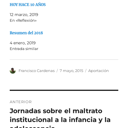
HOY HACE 10 AÑOS
12 marzo, 2019
En «Reflexión»
Resumen del 2018
4 enero, 2019
Entrada similar
Autor
Publicado
Categorías
Francisco Cardenas
7 mayo, 2015
Aportación
el
Navegación
ANTERIOR
de
Jornadas sobre el maltrato
Entrada
anterior:
institucional a la infancia y la
entradas